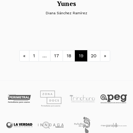
Yunes
Diana Sánchez Ramírez
Navegación de entradas
«
1
…
17
18
19
20
»