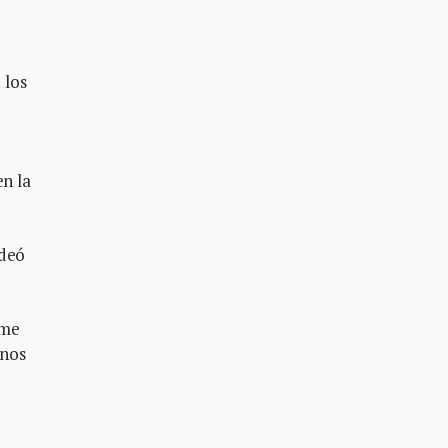
 los
en la
odeó
 me
unos