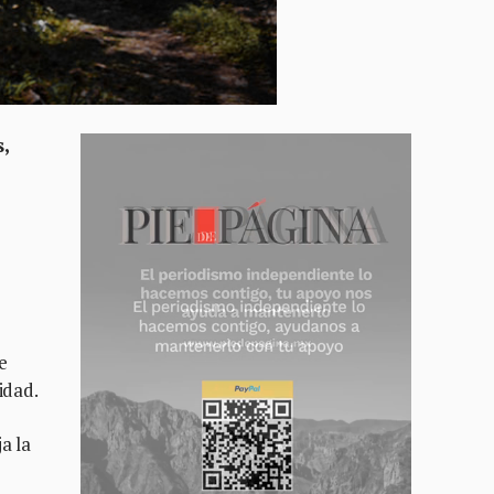
,
e
idad.
a la