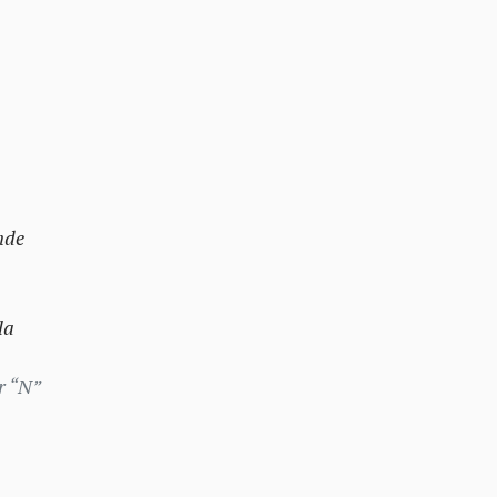
nde
la
r “N”