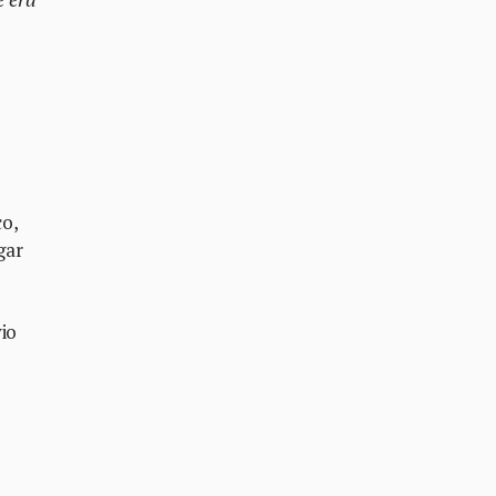
o,
gar
vio