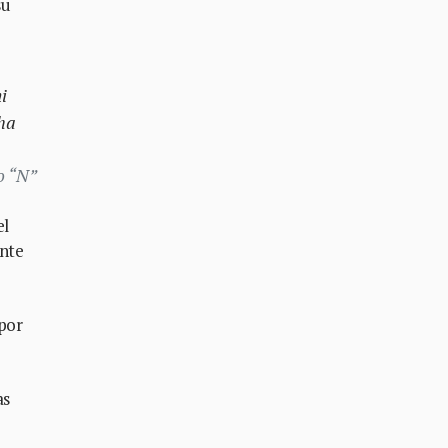
su
i
cha
o “N”
el
ente
 por
as