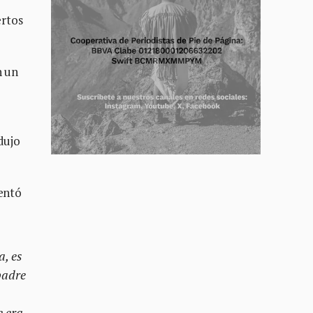
ertos
n un
dujo
tentó
a, es
padre
e era