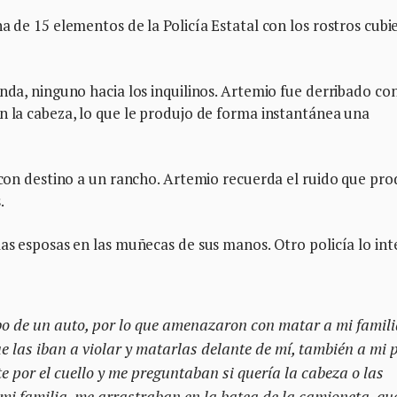
a de 15 elementos de la Policía Estatal con los rostros cubi
enda, ninguno hacia los inquilinos. Artemio fue derribado co
n la cabeza, lo que le produjo de forma instantánea una
o con destino a un rancho. Artemio recuerda el ruido que pro
.
las esposas en las muñecas de sus manos. Otro policía lo in
o de un auto, por lo que amenazaron con matar a mi famili
que las iban a violar y matarlas delante de mí, también a mi 
por el cuello y me preguntaban si quería la cabeza o las
i familia, me arrastraban en la batea de la camioneta, qu