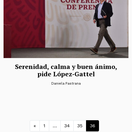
Serenidad, calma y buen ánimo,
pide López-Gattel
Daniela Pastrana
Navegación de entradas
«
1
…
34
35
36