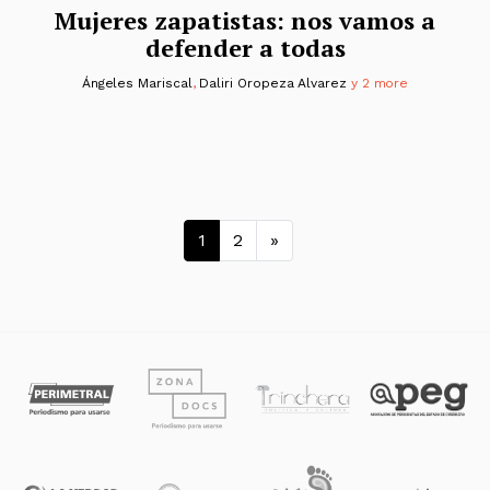
Mujeres zapatistas: nos vamos a
defender a todas
Ángeles Mariscal
,
Daliri Oropeza Alvarez
y 2 more
Navegación de entrad
1
2
»