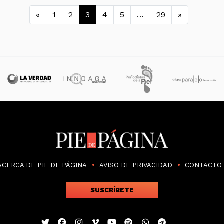
Navegación de entradas
«
1
2
3
4
5
…
29
»
ACERCA DE PIE DE PÁGINA
AVISO DE PRIVACIDAD
CONTACTO
SUSCRÍBETE