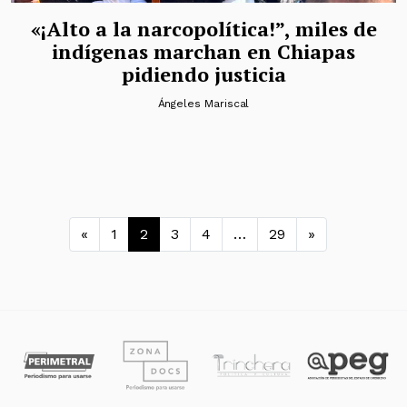
«¡Alto a la narcopolítica!”, miles de
indígenas marchan en Chiapas
pidiendo justicia
Ángeles Mariscal
Navegación de entradas
«
1
2
3
4
…
29
»