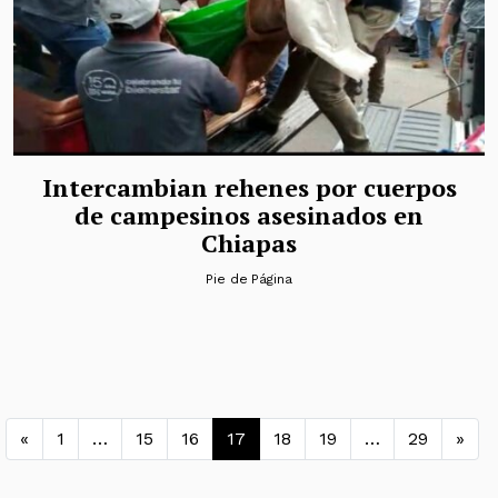
Intercambian rehenes por cuerpos
de campesinos asesinados en
Chiapas
Pie de Página
Navegación de entradas
«
1
…
15
16
17
18
19
…
29
»