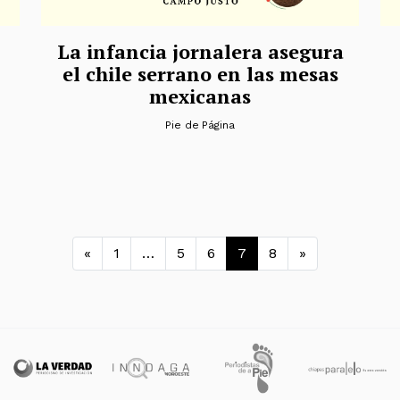
La infancia jornalera asegura
el chile serrano en las mesas
mexicanas
Pie de Página
Navegación de entrada
«
1
…
5
6
7
8
»