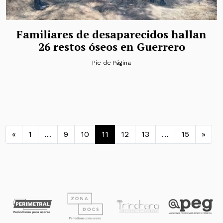
Familiares de desaparecidos hallan
26 restos óseos en Guerrero
Pie de Página
Navegación de entradas
«
1
…
9
10
11
12
13
…
15
»