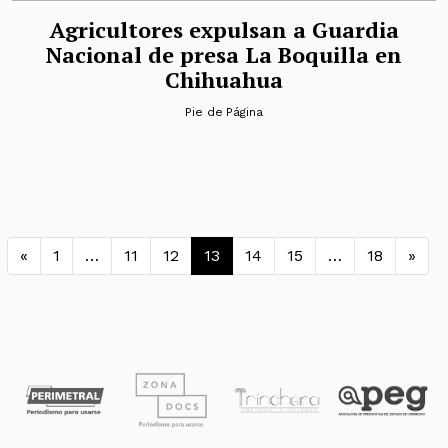
Agricultores expulsan a Guardia
Nacional de presa La Boquilla en
Chihuahua
Pie de Página
Navegación de entradas
«
1
…
11
12
13
14
15
…
18
»