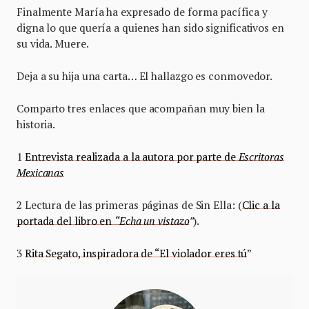
Finalmente María ha expresado de forma pacífica y
digna lo que quería a quienes han sido significativos en
su vida. Muere.
Deja a su hija una carta… El hallazgo es conmovedor.
Comparto tres enlaces que acompañan muy bien la
historia.
1
Entrevista realizada a la autora por parte de
Escritoras
Mexicanas
2 Lectura de las primeras páginas de Sin Ella: (
Clic a la
portada del libro en
“Echa un vistazo
”
).
3
Rita Segato, inspiradora de “El violador eres tú
”