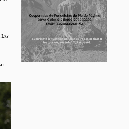
 Las
jas