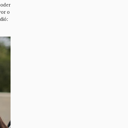
poder
vor o
dió: