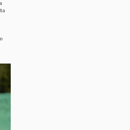
a
lta
yo