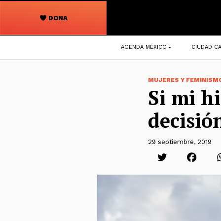
DONA
Navegación
AGENDA MÉXICO
CIUDAD CA
principal
MUJERES Y FEMINISM
Si mi h
decisió
29 septiembre, 2019