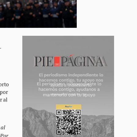
.
orto
 por
r al
 al
 Por