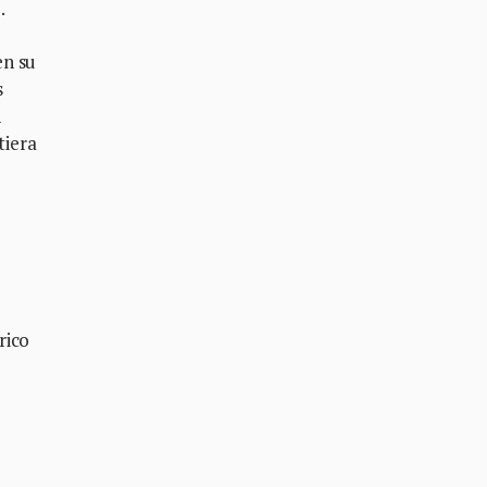
.
en su
s
n
tiera
rico