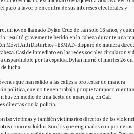
ibe como el mismo excandidato de izquierda Gustavo Petro 
el paro a favor o en contra de sus intereses electorales y
e, un joven llamado Dylan Cruz de tan solo 18 años, y quie
ria, resultó gravemente herido en la cabeza durante una m
rón Móvil Anti Disturbios –ESMAD- disparó de manera direc
abeza. Casi de inmediato en las redes sociales circularon vi
ía disparándole por la espalda. Dylan murió el martes 26 en
 de lucha.
enes que han salido a las calles a protestar de manera
ción política, que no tienen trabajo porque tampoco cuenta
 bus en medio de una fiesta de anarquía, en Cali
 directas con la policía.
n las víctimas y también victimarios directos de las violenc
olentos como excluidos. Son los que engañados con promesas
y son la carne de cañón de grotescas prácticas como los
“falsos