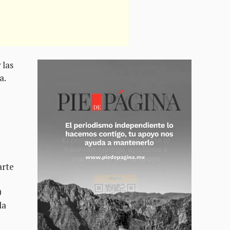
 las
a.
arte
0
la