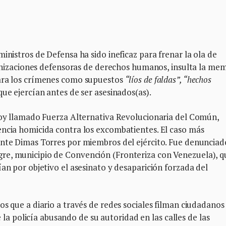
a
inistros de Defensa ha sido ineficaz para frenar la ola de
rganizaciones defensoras de derechos humanos, insulta la me
para los crímenes como supuestos
“líos de faldas”, “hechos
ue ejercían antes de ser asesinados(as).
 hoy llamado Fuerza Alternativa Revolucionaria del Común,
encia homicida contra los excombatientes. El caso más
ente Dimas Torres por miembros del ejército. Fue denunciad
re, municipio de Convención (Fronteriza con Venezuela), q
ían por objetivo el asesinato y desaparición forzada del
os que a diario a través de redes sociales filman ciudadanos
policía abusando de su autoridad en las calles de las