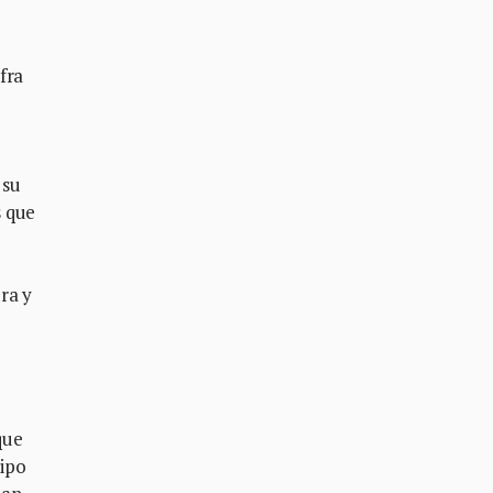
fra
 su
s que
ra y
que
tipo