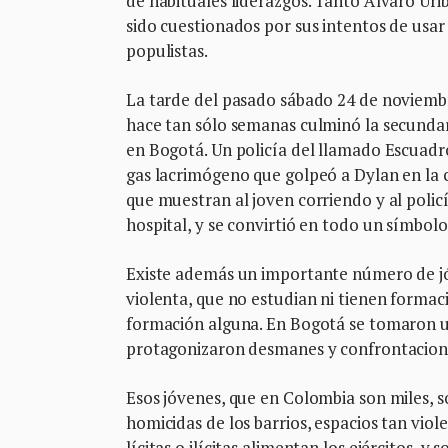
de habituales liderazgos. Tanto Álvaro Ur
sido cuestionados por sus intentos de usar 
populistas.
La tarde del pasado sábado 24 de noviembr
hace tan sólo semanas culminó la secunda
en Bogotá. Un policía del llamado Escuad
gas lacrimógeno que golpeó a Dylan en la c
que muestran al joven corriendo y al polic
hospital, y se convirtió en todo un símbolo
Existe además un importante número de jóv
violenta, que no estudian ni tienen forma
formación alguna. En Bogotá se tomaron un
protagonizaron desmanes y confrontaciones
Esos jóvenes, que en Colombia son miles, so
homicidas de los barrios, espacios tan vi
lícitas o ilícitas alimentan los ejércitos, 