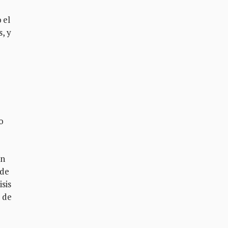
e
 el
, y
o
án
 de
sis
 de