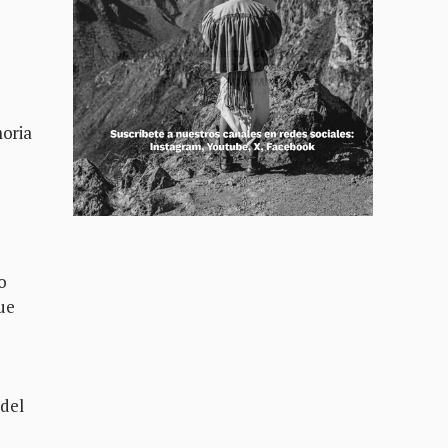
moria
o
ue
 del