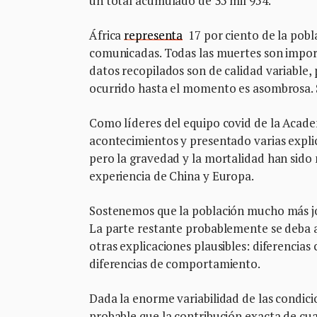
un total acumulado de 35 mil 954.
África
representa
17 por ciento de la pobl
comunicadas. Todas las muertes son impor
datos recopilados son de calidad variable, 
ocurrido hasta el momento es asombrosa. S
Como líderes del equipo covid de la Academ
acontecimientos y presentado varias explic
pero la gravedad y la mortalidad han sido 
experiencia de China y Europa.
Sostenemos que la población mucho más jov
La parte restante probablemente se deba a 
otras explicaciones plausibles: diferencias
diferencias de comportamiento.
Dada la enorme variabilidad de las condici
probable que la contribución exacta de cual