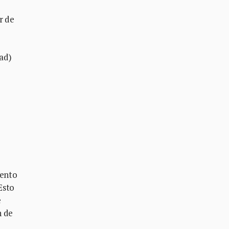
r de
dad)
iento
Esto
e
n de