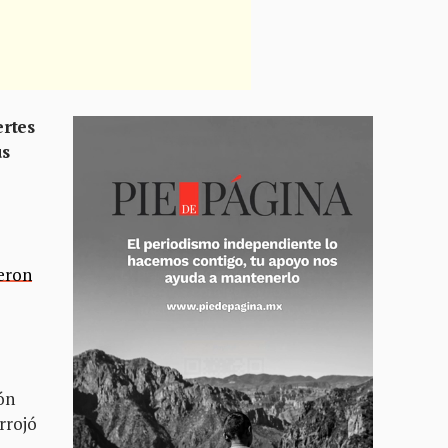
ertes
us
eron
ón
rrojó