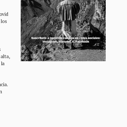
ovid
 los
s
alta,
 la
cia.
n