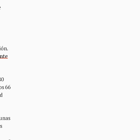
e
ión.
nte
80
os 66
ad
 unas
s