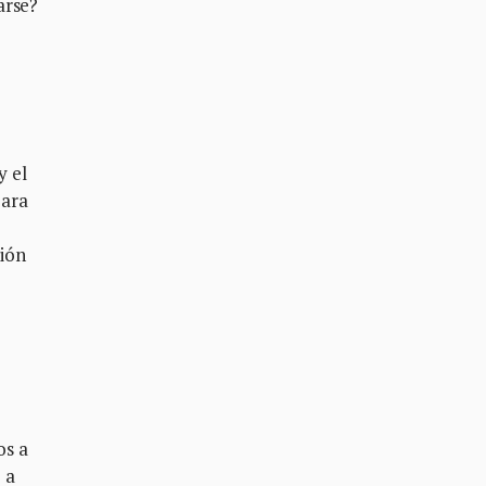
arse?
y el
para
ión
os a
 a