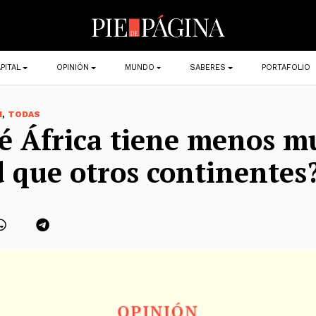
PITAL
OPINIÓN
MUNDO
SABERES
PORTAFOLIO
,
N
TODAS
é África tiene menos m
d que otros continentes