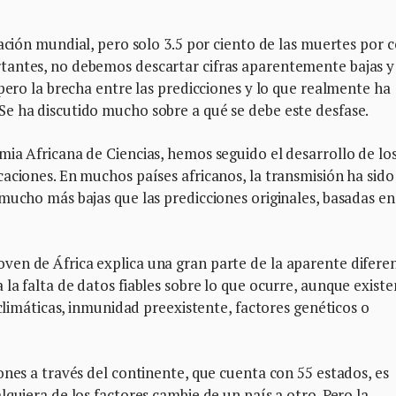
ación mundial, pero solo 3.5 por ciento de las muertes por c
tantes, no debemos descartar cifras aparentemente bajas y
pero la brecha entre las predicciones y lo que realmente ha
e ha discutido mucho sobre a qué se debe este desfase.
ia Africana de Ciencias, hemos seguido el desarrollo de lo
aciones. En muchos países africanos, la transmisión ha sido 
mucho más bajas que las predicciones originales, basadas en
en de África explica una gran parte de la aparente diferen
la falta de datos fiables sobre lo que ocurre, aunque existe
 climáticas, inmunidad preexistente, factores genéticos o
ones a través del continente, que cuenta con 55 estados, es
quiera de los factores cambie de un país a otro. Pero la