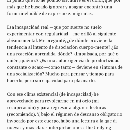
El punto que no he podido discutirle es el dolor, que por
más que he buscado ignorar y apagar encontró una
forma ineludible de expresarse: migrañas.
Esa incapacidad real —que por suerte no suelo
experimentar con regularidad— me orilló al siguiente
abismo mental. Me pregunté, ¿de dónde proviene la
tendencia al intento de disociación cuerpo-mente? ¿Es
una reacción aprendida, dónde? ¿Impulsada, por qué o
quién, quiénes? ¿Es una autoexigencia de productividad
constante o acaso —como tanto— deviene en síntoma de
una socialización? Mucho para pensar y tiempo para
hacerlo, pero sin capacidad para plasmarlo.
Con ese clima existencial (de incapacidad) he
aprovechado para revolcarme en mi ocio (mi
recuperación) y para regresar a algunas lecturas
(recomiendo). Y, bajo el régimen de descanso obligatorio
invocado por este cuerpo, hubo una lectura a la que di
nuevas y más claras interpretaciones: The Undying