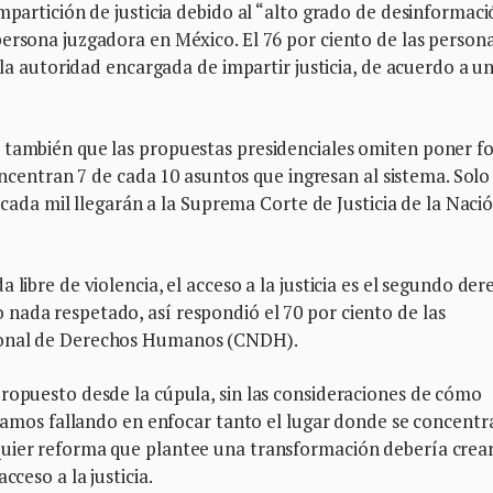
mpartición de justicia debido al “alto grado de desinformaci
ersona juzgadora en México. El 76 por ciento de las person
s la autoridad encargada de impartir justicia, de acuerdo a u
 también que las propuestas presidenciales omiten poner f
concentran 7 de cada 10 asuntos que ingresan al sistema. Solo
e cada mil llegarán a la Suprema Corte de Justicia de la Naci
 libre de violencia, el acceso a la justicia es el segundo de
nada respetado, así respondió el 70 por ciento de las
ional de Derechos Humanos (CNDH).
propuesto desde la cúpula, sin las consideraciones de cómo
estamos fallando en enfocar tanto el lugar donde se concentr
quier reforma que plantee una transformación debería crea
cceso a la justicia.