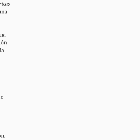
ricas
 una
una
ión
ia
de
ón.