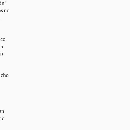
ón”
as no
n
oco
 3
ón
recho
an
r o