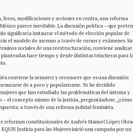
, foros, modificaciones y acciones en contra, una reforma
n México parece inevitable. La discusión política —que prete
mbio significaría instaurar el método de elección popular de
trás el modelo de ascenso a través de cursos y exámenes. Si
rminos sociales de una reestructuración, conviene analizar 
 planteadas hace tiempo y desde distintas trincheras para l
sto.
ién conviene la sensatez y reconocer que es una discusión
menuzarse de a poco y popularizarse. Yo he decidido
mujeres que han estudiado las problemáticas del sistema y
o— el concepto mismo de la justicia, preguntándose, ¿cómo
espuesta: a través de una reforma judicial feminista.
e de reformas constitucionales de Andrés Manuel López Obr
 EQUIS Justicia para las Mujeres inició una campaña por un