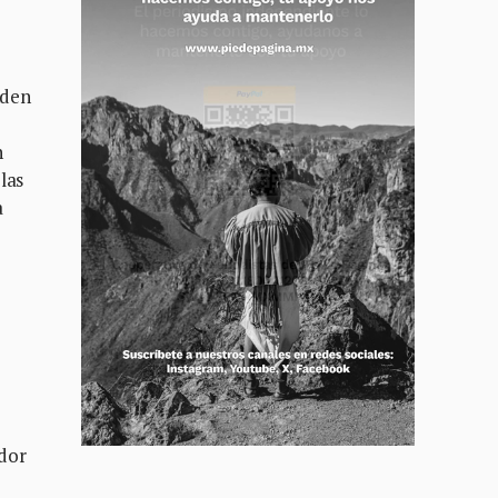
nden
n
las
a
ador