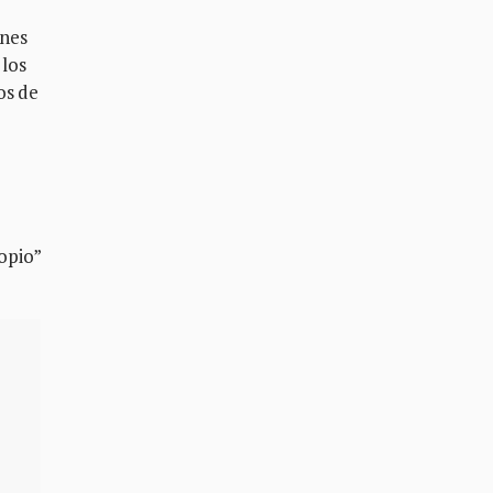
ones
 los
os de
o
opio”