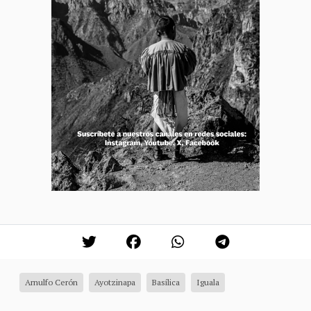
Arnulfo Cerón
Ayotzinapa
Basílica
Iguala