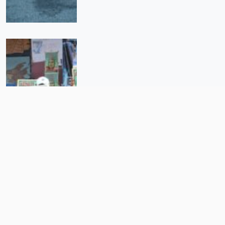
Recibieron órdenes de ejecutar a
Arnulfo Cerón, dicen los
implicados a la FGE