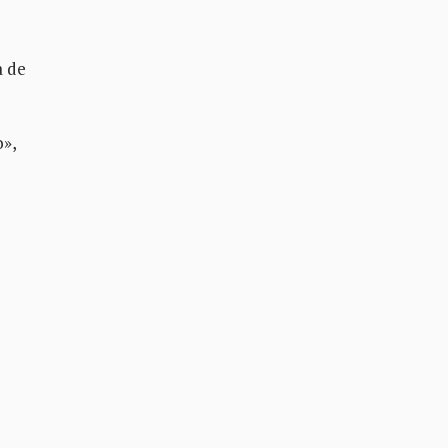
a de
o»,