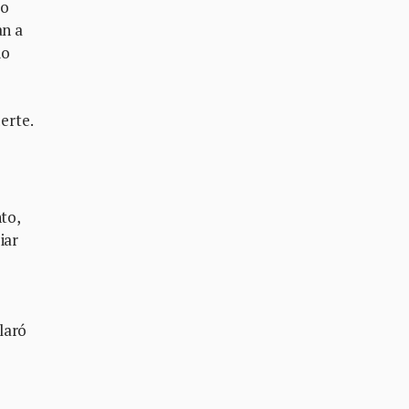
do
an a
io
erte.
to,
iar
laró