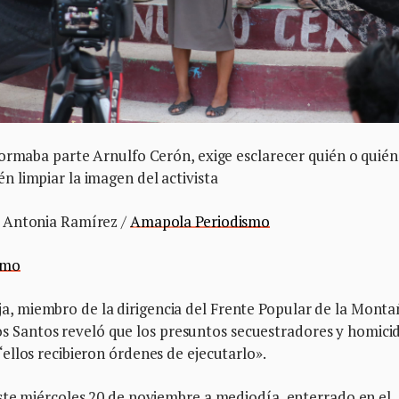
formaba parte Arnulfo Cerón, exige esclarecer quién o quién
 limpiar la imagen del activista
y Antonia Ramírez /
Amapola Periodismo
smo
 miembro de la dirigencia del Frente Popular de la Monta
 los Santos reveló que los presuntos secuestradores y homici
llos recibieron órdenes de ejecutarlo».
ste miércoles 20 de noviembre a mediodía, enterrado en el