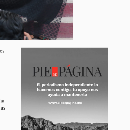
es
ña
das