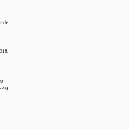
s de
018.
es
 FPM
a