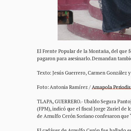
El Frente Popular de la Montaña, del que 
pagaron para asesinarlo. Demandan también
Texto: Jesús Guerrero, Carmen González 
Foto: Antonia Ramírez /
Amapola Periodi
TLAPA, GUERRERO.- Ubaldo Segura Pantoja,
(FPM), indicó que el fiscal Jorge Zuriel de
de Arnulfo Cerón Soriano confesaron que “e
El cadáver de Arnulfo Cerón fue hallado e