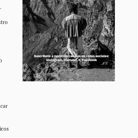
.
stro
o
icar
icos