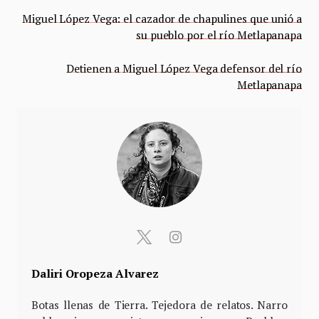
Miguel López Vega: el cazador de chapulines que unió a
su pueblo por el río Metlapanapa
Detienen a Miguel López Vega defensor del río
Metlapanapa
Daliri Oropeza Alvarez
Botas llenas de Tierra. Tejedora de relatos. Narro