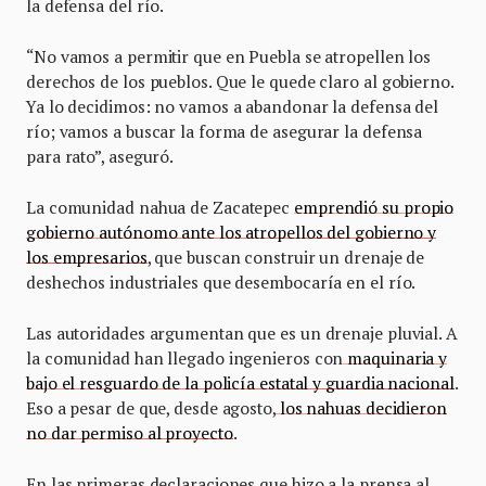
la defensa del río.
“No vamos a permitir que en Puebla se atropellen los
derechos de los pueblos. Que le quede claro al gobierno.
Ya lo decidimos: no vamos a abandonar la defensa del
río; vamos a buscar la forma de asegurar la defensa
para rato”, aseguró.
La comunidad nahua de Zacatepec
emprendió su propio
gobierno autónomo ante los atropellos del gobierno y
los empresarios
, que buscan construir un drenaje de
deshechos industriales que desembocaría en el río.
Las autoridades argumentan que es un drenaje pluvial. A
la comunidad han llegado ingenieros con
maquinaria y
bajo el resguardo de la policía estatal y guardia nacional
.
Eso a pesar de que, desde agosto,
los nahuas decidieron
no dar permiso al proyecto
.
En las primeras declaraciones que hizo a la prensa al