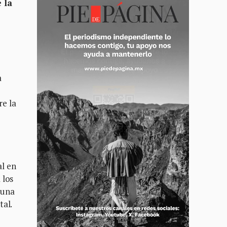
 la
a
re la
al en
 los
 una
tal.