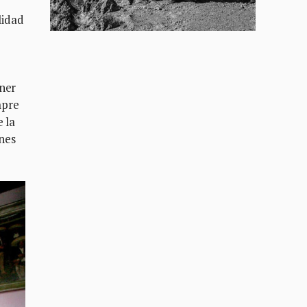
lidad
ener
mpre
 la
nes