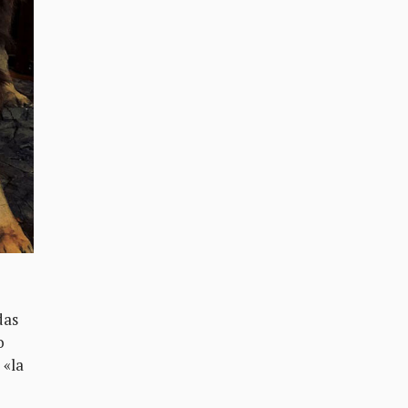
das
o
 «la