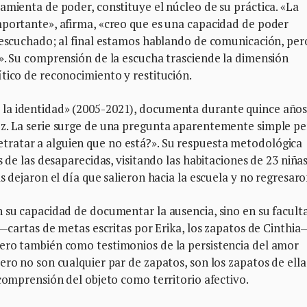
amienta de poder, constituye el núcleo de su práctica. «La
mportante», afirma, «creo que es una capacidad de poder
r escuchado; al final estamos hablando de comunicación, per
». Su comprensión de la escucha trasciende la dimensión
tico de reconocimiento y restitución.
la identidad» (2005-2021), documenta durante quince años
ez. La serie surge de una pregunta aparentemente simple p
ratar a alguien que no está?». Su respuesta metodológica
s de las desaparecidas, visitando las habitaciones de 23 niñas
s dejaron el día que salieron hacia la escuela y no regresaro
n su capacidad de documentar la ausencia, sino en su facult
 —cartas de metas escritas por Erika, los zapatos de Cinthia
ero también como testimonios de la persistencia del amor
ero no son cualquier par de zapatos, son los zapatos de ell
 comprensión del objeto como territorio afectivo.