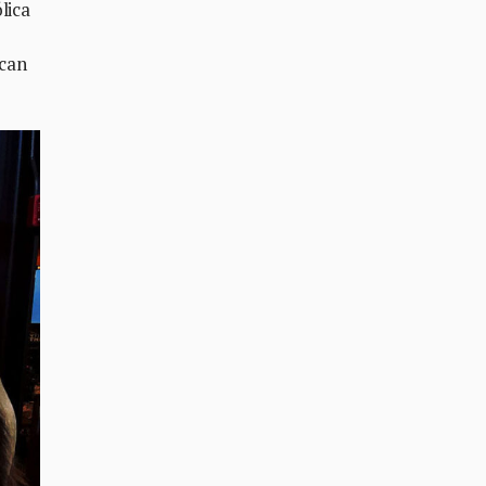
lica
ocan