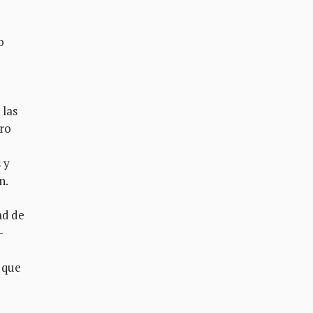
o
 las
ero
 y
n.
ad de
—
a que