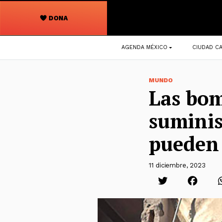
DONA
Navegación
AGENDA MÉXICO
CIUDAD CA
principal
MUNDO
Las bom
suminis
pueden 
11 diciembre, 2023