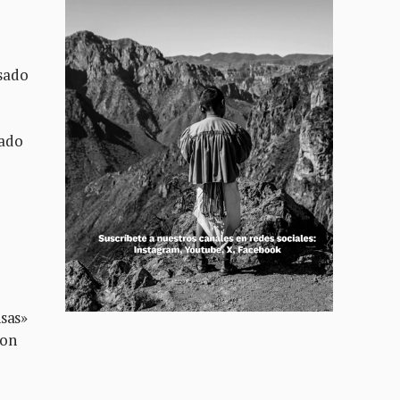
sado
cado
nsas»
ron