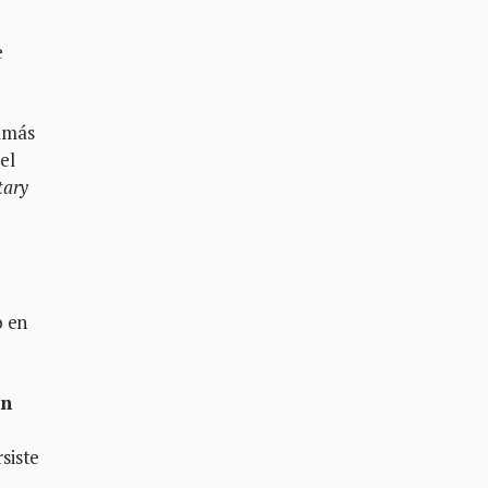
e
amás
el
tary
o en
un
siste