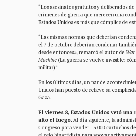
“Los asesinatos gratuitos y deliberados de
crímenes de guerra que merecen una conde
Estados Unidos es más que cómplice de es
“Las mismas normas que deberían condenar
el 7 de octubre deberían condenar también
desde entonces», remarcó el autor de
War 
Machine
(La guerra se vuelve invisible: c
militar)”
En los últimos días, un par de acontecimie
Unidos han puesto de relieve su complicida
Gaza.
El viernes 8, Estados Unidos vetó una
alto el fuego.
Al día siguiente, la adminis
Congreso para vender 13 000 cartuchos de 
el celo bipartidista para apoyar activament