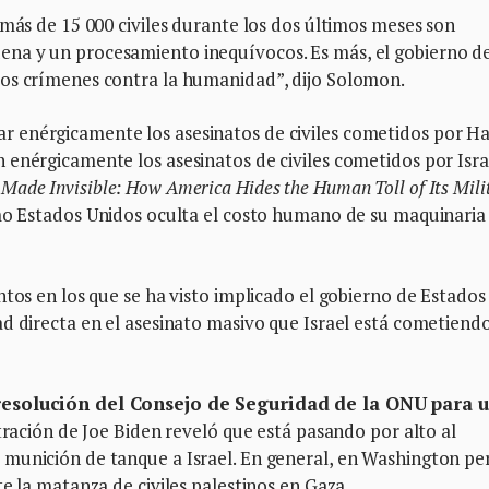
 más de 15 000 civiles durante los dos últimos meses son
na y un procesamiento inequívocos. Es más, el gobierno d
tos crímenes contra la humanidad”, dijo Solomon.
 enérgicamente los asesinatos de civiles cometidos por H
 enérgicamente los asesinatos de civiles cometidos por Isra
Made Invisible: How America Hides the Human Toll of Its Mili
ómo Estados Unidos oculta el costo humano de su maquinaria
ntos en los que se ha visto implicado el gobierno de Estados
d directa en el asesinato masivo que Israel está cometiend
 resolución del Consejo de Seguridad de la ONU para 
tración de Joe Biden reveló que está pasando por alto al
munición de tanque a Israel. En general, en Washington per
e la matanza de civiles palestinos en Gaza.