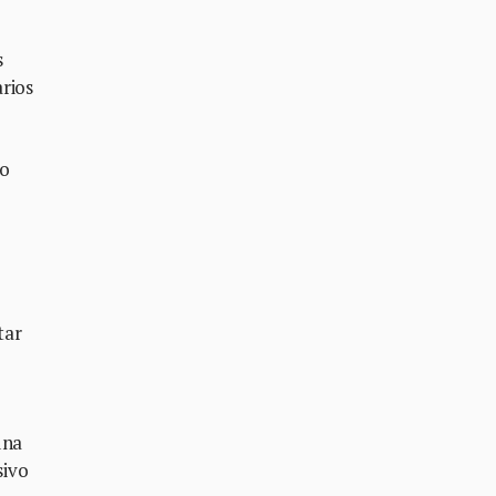
s
rios
co
tar
una
sivo