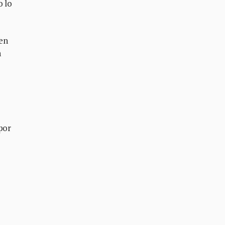
o lo
 en
n
por