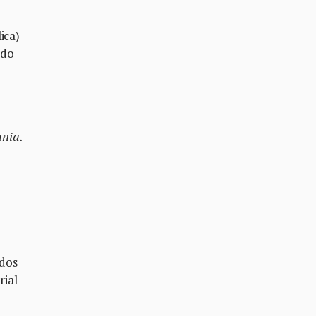
ica)
ido
ania.
ados
rial