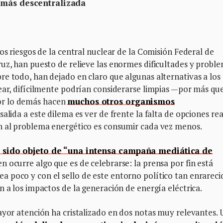
 más descentralizada
os riesgos de la central nuclear de la Comisión Federal de
uz, han puesto de relieve las enormes dificultades y probl
e todo, han dejado en claro que algunas alternativas a los
lear, difícilmente podrían considerarse limpias —por más qu
or lo demás hacen
muchos otros organismos
 salida a este dilema es ver de frente la falta de opciones rea
n al problema energético es consumir cada vez menos.
 sido objeto de “una intensa campaña mediática de
n ocurre algo que es de celebrarse: la prensa por fin está
 poco y con el sello de este entorno político tan enrareci
n a los impactos de la generación de energía eléctrica.
ayor atención ha cristalizado en dos notas muy relevantes. 