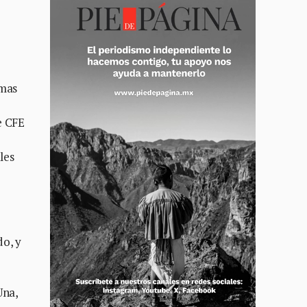
emas
e CFE
les
do, y
Una,