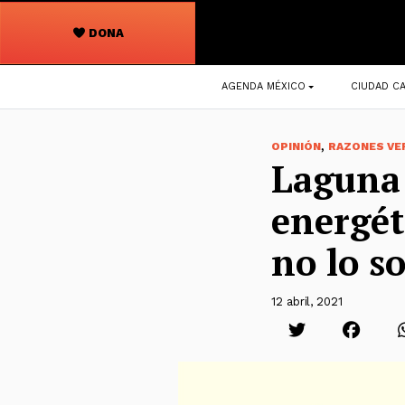
DONA
Navegación
AGENDA MÉXICO
CIUDAD CA
principal
,
OPINIÓN
RAZONES VE
Laguna 
energét
no lo s
12 abril, 2021