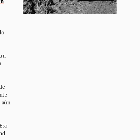
ón
do
 un
n
 de
ente
e aún
 Eso
dad