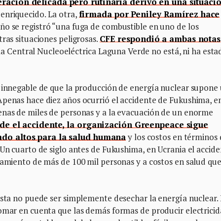
ración delicada pero rutinaria derivó en una situaci
 enriquecido. La otra,
firmada por Peniley Ramírez hace
año se registró “una fuga de combustible en uno de los
ras situaciones peligrosas.
CFE respondió a ambas notas
“la Central Nucleoeléctrica Laguna Verde no está, ni ha esta
o innegable de que la producción de energía nuclear supone
Apenas hace diez años ocurrió el accidente de Fukushima, e
enas de miles de personas y a la evacuación de un enorme
de el accidente, la organización Greenpeace sigue
ado altos para la salud humana
y los costos en términos
 Un cuarto de siglo antes de Fukushima, en Ucrania el accid
zamiento de más de 100 mil personas y a costos en salud qu
esta no puede ser simplemente desechar la energía nuclear.
tomar en cuenta que las demás formas de producir electrici