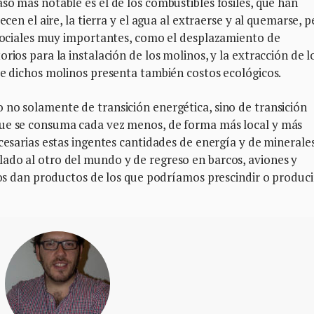
so más notable es el de los combustibles fósiles, que han
ecen el aire, la tierra y el agua al extraerse y al quemarse, 
s sociales muy importantes, como el desplazamiento de
rios para la instalación de los molinos, y la extracción de l
de dichos molinos presenta también costos ecológicos.
 no solamente de transición energética, sino de transición
que se consuma cada vez menos, de forma más local y más
ecesarias estas ingentes cantidades de energía y de minerale
ado al otro del mundo y de regreso en barcos, aviones y
 nos dan productos de los que podríamos prescindir o produci