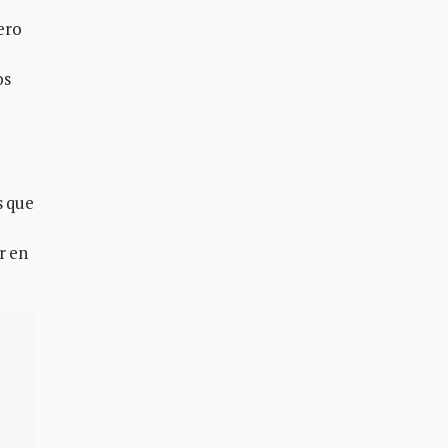
pero
os
s que
r en