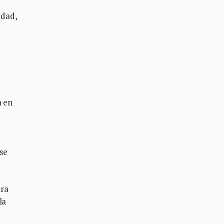
edad,
a en
se
ara
la