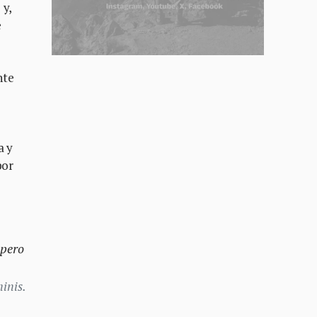
 y,
e
nte
a y
por
 pero
inis.