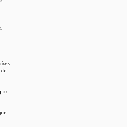
os
.
aíses
 de
 por
 que