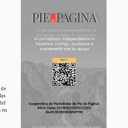
 de
las
del
a en