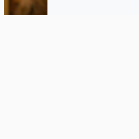
“Estamos lejos de una política
lingüística que garantice la
viabilidad de los idiomas
originarios“