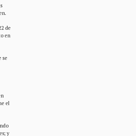
s
en.
22 de
to en
e se
en
ne el
endo
es; y