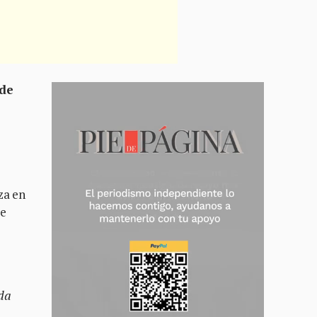
 de
za en
te
ada