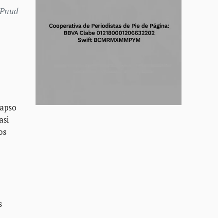
 Pnud
lapso
asi
os
s