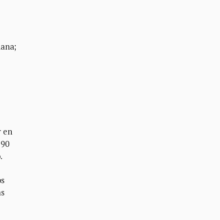
iana;
r en
,90
.
os
as