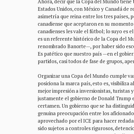
Ahora, decir que la Copa del Mundo tiene t
Estados Unidos, con México y Canadá de rel
asimetría que reina entre los tres países,
canadiense que aceptaron en su momento di
canadienses les vale el fútbol; lo suyo es
es un referente histórico de la Copa del Mu
renombrado Banorte—, por haber sido escena
Es patético que nuestro país —en el gobi
partidos, casi todos de fase de grupos, ap
Organizar una Copa del Mundo cumple vario
posiciona la marca país, esto es, visibiliz
mejor impresión a inversionistas, turistas 
justamente el gobierno de Donald Trump e
certamen. Un gobierno que se ha distinguid
genuina preocupación entre los aficionados 
aprovechado por el ICE para hacer redada
sido sujetos a controles rigurosos, deten