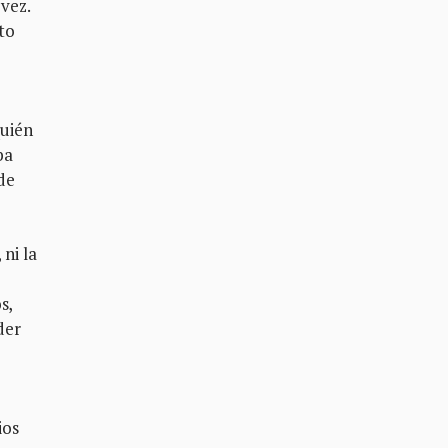
vez.
to
quién
ba
 de
 ni la
s,
der
ios