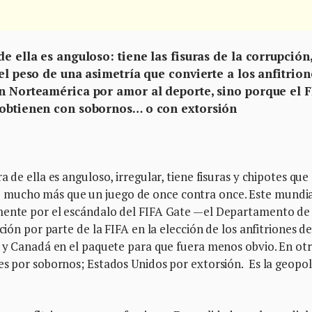
e ella es anguloso: tiene las fisuras de la corrupción,
 el peso de una asimetría que convierte a los anfitrion
en Norteamérica por amor al deporte, sino porque el F
e obtienen con sobornos… o con extorsión
 de ella es anguloso, irregular, tiene fisuras y chipotes que
 mucho más que un juego de once contra once. Este mundia
amente por el escándalo del FIFA Gate —el Departamento de
ción por parte de la FIFA en la elección de los anfitriones d
o y Canadá en el paquete para que fuera menos obvio. En ot
es por sobornos; Estados Unidos por extorsión. Es la geopol