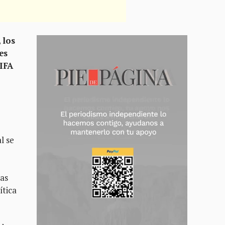
 los
es
IFA
l se
e
ras
ítica