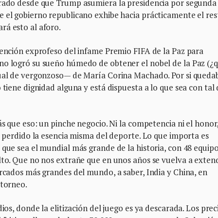
arado desde que Trump asumiera la presidencia por segunda 
e el gobierno republicano exhibe hacia prácticamente el res
rá esto al aforo.
vención exprofeso del infame Premio FIFA de la Paz para
no logró su sueño húmedo de obtener el nobel de la Paz (¿
gual de vergonzoso— de María Corina Machado. Por si queda
 tiene dignidad alguna y está dispuesta a lo que sea con tal
ás que eso: un pinche negocio. Ni la competencia ni el honor,
ha perdido la esencia misma del deporte. Lo que importa es
 que sea el mundial más grande de la historia, con 48 equipo
alto. Que no nos extrañe que en unos años se vuelva a exten
ercados más grandes del mundo, a saber, India y China, en
 torneo.
ios, donde la elitización del juego es ya descarada. Los prec