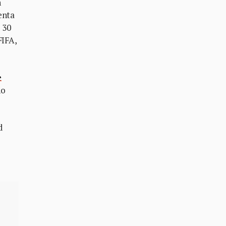
n
enta
 30
FIFA,
e
ho
d