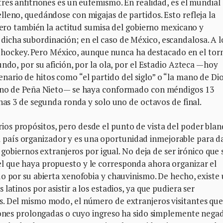
res anfitriones es un eufemismo. En realidad, es el mundial
leno, quedándose con migajas de partidos. Esto refleja la
 pero también la actitud sumisa del gobierno mexicano y
cha subordinación; en el caso de México, escandalosa. A l
 el hockey. Pero México, aunque nunca ha destacado en el tor
ndo, por su afición, por la ola, por el Estadio Azteca —hoy
rio de hitos como “el partido del siglo” o “la mano de Dio
erno de Peña Nieto— se haya conformado con méndigos 13
enas 3 de segunda ronda y solo uno de octavos de final.
s propósitos, pero desde el punto de vista del poder blan
a al país organizador y es una oportunidad inmejorable para da
y gobiernos extranjeros por igual. No deja de ser irónico que 
l que haya propuesto y le corresponda ahora organizar el
o por su abierta xenofobia y chauvinismo. De hecho, existe
latinos por asistir a los estadios, ya que pudiera ser
s. Del mismo modo, el número de extranjeros visitantes qu
ciones prolongadas o cuyo ingreso ha sido simplemente nega