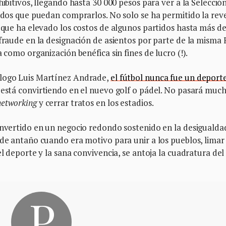
hibitivos, llegando hasta 30 000 pesos para ver a la Selecció
nados que puedan comprarlos. No solo se ha permitido la rev
o que ha elevado los costos de algunos partidos hasta más de
 fraude en la designación de asientos por parte de la misma 
 como organización benéfica sin fines de lucro (!).
ólogo Luis Martínez Andrade,
el fútbol nunca fue un deport
e está convirtiendo en el nuevo golf o pádel. No pasará muc
networking
y cerrar tratos en los estadios.
convertido en un negocio redondo sostenido en la desigualda
 de antaño cuando era motivo para unir a los pueblos, limar
el deporte y la sana convivencia, se antoja la cuadratura del