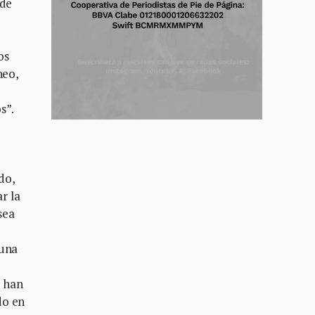
 de
os
neo,
s”.
do,
r la
sea
 una
e han
do en