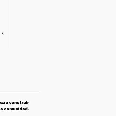
 e
para construir
ra comunidad.