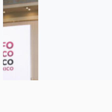
“Ya pasó lo peor de la crisis”:
AMLO