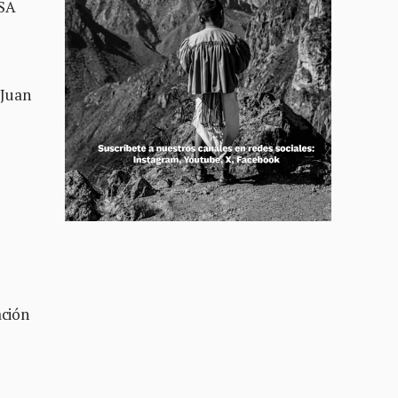
 SA
 Juan
ación