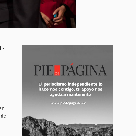
de
en
 de