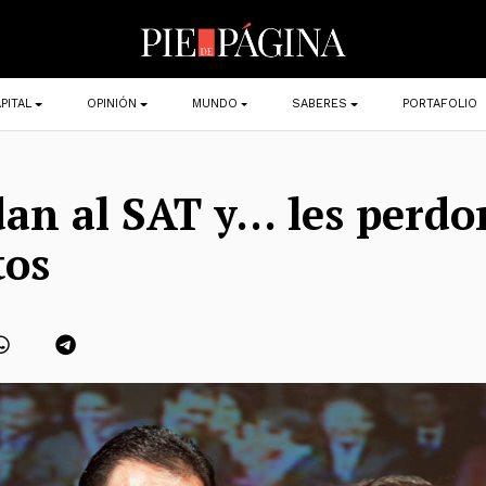
PITAL
OPINIÓN
MUNDO
SABERES
PORTAFOLIO
an al SAT y… les perd
tos