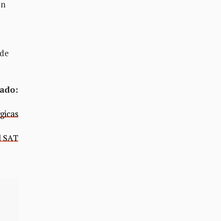
en
 de
nado:
gicas
l SAT