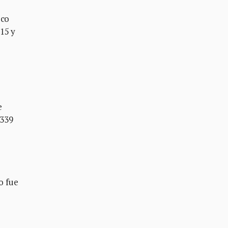
oco
15 y
e
 339
o fue