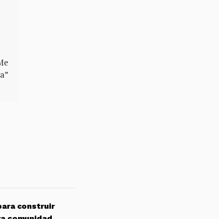
 Me
ua”
para construir
ra comunidad.