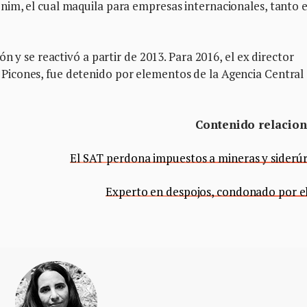
im, el cual maquila para empresas internacionales, tanto 
n y se reactivó a partir de 2013. Para 2016, el ex director
icones, fue detenido por elementos de la Agencia Central
Contenido relacio
El SAT perdona impuestos a mineras y siderúr
Experto en despojos, condonado por e