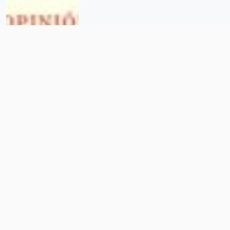
Derrame de Pemex cumple 50
días de contaminar río en
Papantla