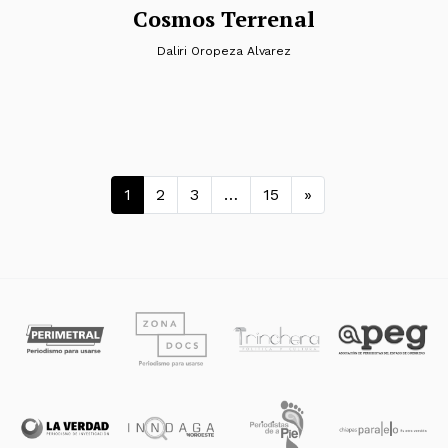
Cosmos Terrenal
Daliri Oropeza Alvarez
Navegación de entradas
1
2
3
…
15
»