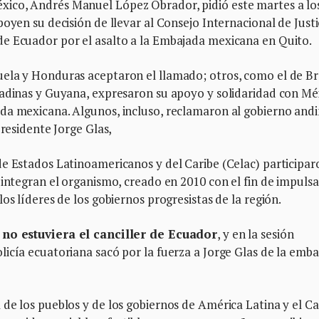
ico, Andrés Manuel López Obrador, pidió este martes a lo
oyen su decisión de llevar al Consejo Internacional de Justi
e Ecuador por el asalto a la Embajada mexicana en Quito.
ela y Honduras aceptaron el llamado; otros, como el de Bra
nadinas y Guyana, expresaron su apoyo y solidaridad con Mé
da mexicana. Algunos, incluso, reclamaron al gobierno and
presidente Jorge Glas,
de Estados Latinoamericanos y del Caribe (Celac) participar
 integran el organismo, creado en 2010 con el fin de impulsa
os líderes de los gobiernos progresistas de la región.
 no estuviera el canciller de Ecuador
, y en la sesión
icía ecuatoriana sacó por la fuerza a Jorge Glas de la emb
de los pueblos y de los gobiernos de América Latina y el Ca