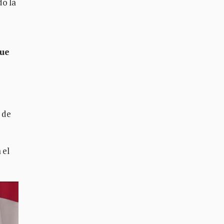
do la
que
 de
 el