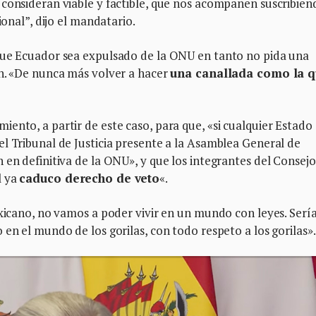
consideran viable y factible, que nos acompañen suscribien
ional”, dijo el mandatario.
que Ecuador sea expulsado de la ONU en tanto no pida una
ón. «De nunca más volver a hacer
una canallada como la 
ento, a partir de este caso, para que, «si cualquier Estado
l Tribunal de Justicia presente a la Asamblea General de
 en definitiva de la ONU», y que los integrantes del Consejo
l ya
caduco derecho de veto
«.
exicano, no vamos a poder vivir en un mundo con leyes. Sería
en el mundo de los gorilas, con todo respeto a los gorilas».