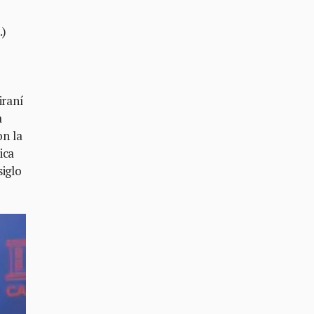
…)
iraní
a
on la
ica
siglo