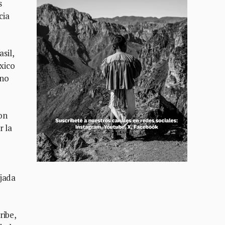
s
cia
sil,
xico
ino
on
r la
ajada
ribe,