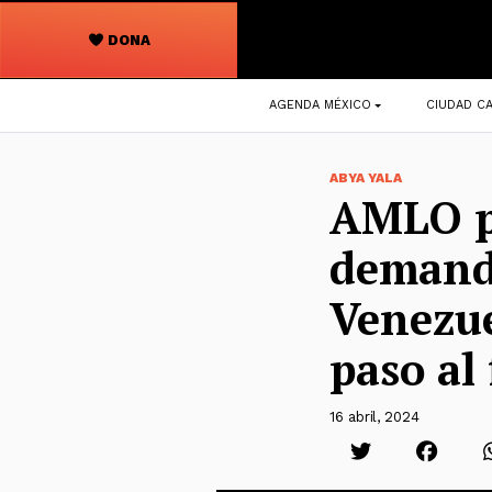
DONA
Navegación
AGENDA MÉXICO
CIUDAD CA
principal
ABYA YALA
AMLO pi
demanda
Venezue
paso al
16 abril, 2024