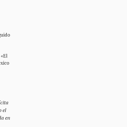
guido
 «El
éxico
cita
 el
da en