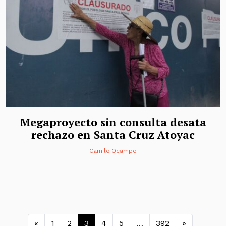
Megaproyecto sin consulta desata
rechazo en Santa Cruz Atoyac
Camilo Ocampo
Navegación de entradas
«
1
2
3
4
5
…
392
»