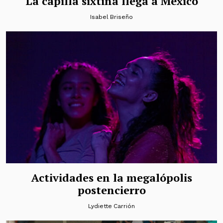
La capilla sixtina llega a México
Isabel Briseño
Actividades en la megalópolis
postencierro
Lydiette Carrión