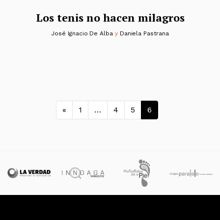
Los tenis no hacen milagros
José Ignacio De Alba
y
Daniela Pastrana
Navegación de entra
«
1
…
4
5
6