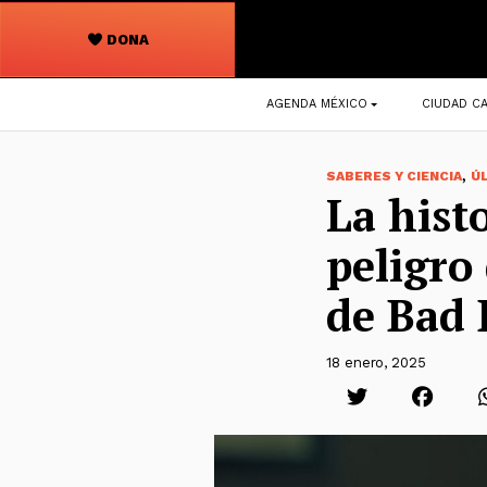
DONA
Navegación
AGENDA MÉXICO
CIUDAD CA
principal
,
SABERES Y CIENCIA
Ú
La hist
peligro
de Bad
18 enero, 2025