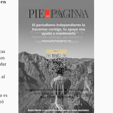
 en
tas
 un
rdar
 al
o es
zó