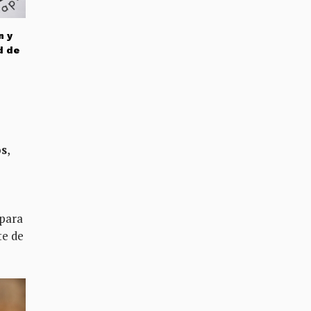
n y
d de
e
os
,
para
te de