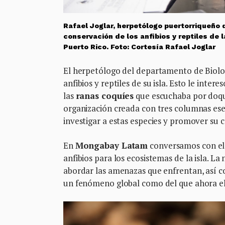
Rafael Joglar, herpetólogo puertorriqueño 
conservación de los anfibios y reptiles de l
Puerto Rico. Foto: Cortesía Rafael Joglar
El herpetólogo del departamento de Biolog
anfibios y reptiles de su isla. Esto le int
las
ranas coquíes
que escuchaba por doqu
organización creada con tres columnas ese
investigar a estas especies y promover su c
En
Mongabay Latam
conversamos con el 
anfibios para los ecosistemas de la isla. L
abordar las amenazas que enfrentan, así c
un fenómeno global como del que ahora el