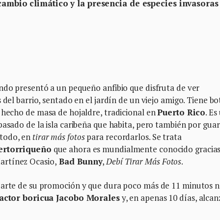
cambio climático y la presencia de especies invasoras
ndo presentó a un pequeño anfibio que disfruta de ver
 del barrio, sentado en el jardín de un viejo amigo. Tiene bo
e hecho de masa de hojaldre, tradicional en
Puerto Rico
. Es
pasado de la isla caribeña que habita, pero también por gua
 todo, en
tirar más fotos
para recordarlos. Se trata
ertorriqueño
que ahora es mundialmente conocido gracias
artínez Ocasio,
Bad Bunny
,
Debí Tirar Más Fotos
.
parte de su promoción y que dura poco más de 11 minutos n
actor boricua Jacobo Morales
y, en apenas 10 días, alcan