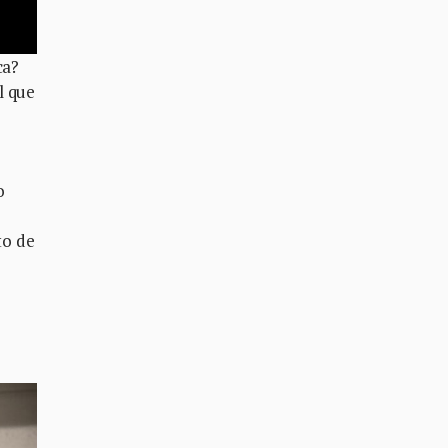
ca?
l que
o
to de