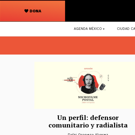
DONA
Navegación
AGENDA MÉXICO
CIUDAD CA
principal
Un perfil: defensor
comunitario y radialista
Daliri Oropeza Alvarez