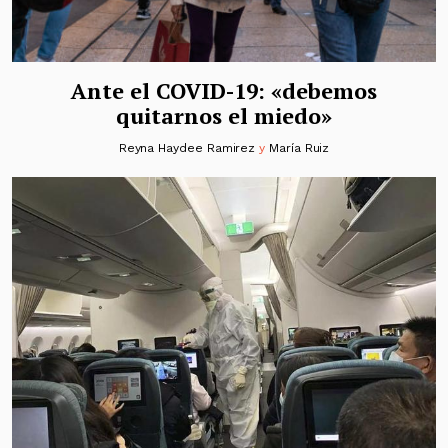
Ante el COVID-19: «debemos
quitarnos el miedo»
Reyna Haydee Ramirez
y
María Ruiz