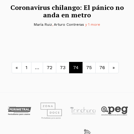
Coronavirus chilango: El pánico no
anda en metro
María Ruiz
,
Arturo Contreras
y 1 more
Navegación de entradas
«
1
…
72
73
74
75
76
»