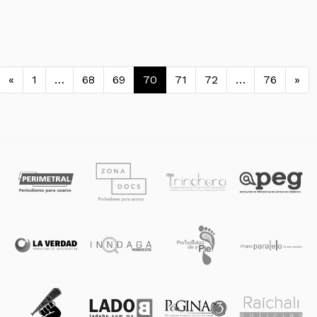
Navegación de entradas
«
1
…
68
69
70
71
72
…
76
»