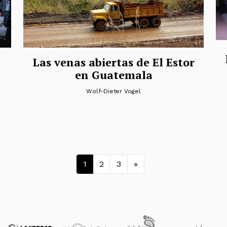
Las venas abiertas de El Estor
en Guatemala
Wolf-Dieter Vogel
Navegación de en
1
2
3
»