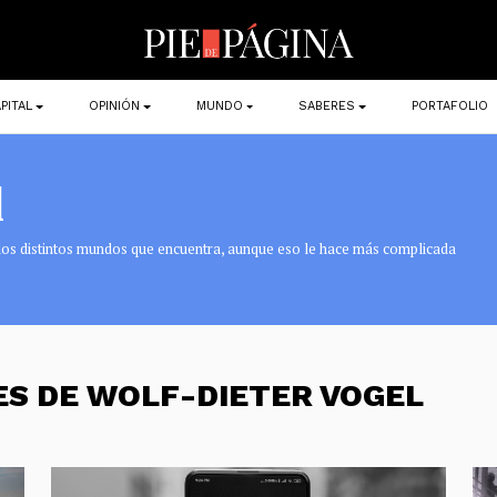
PITAL
OPINIÓN
MUNDO
SABERES
PORTAFOLIO
l
e los distintos mundos que encuentra, aunque eso le hace más complicada
ES DE WOLF-DIETER VOGEL