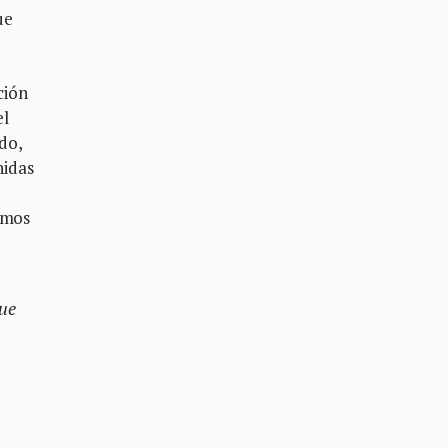
ue
ción
el
do,
nidas
imos
que