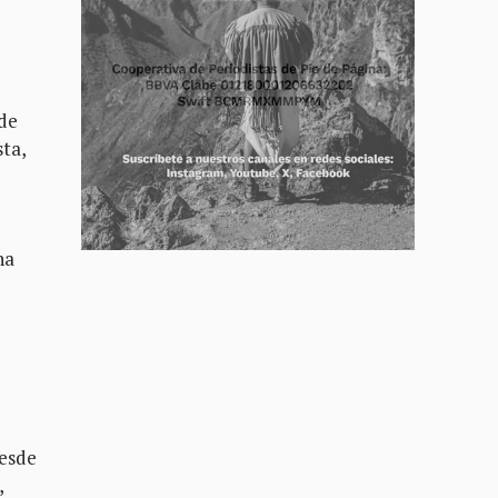
 de
sta,
na
desde
,