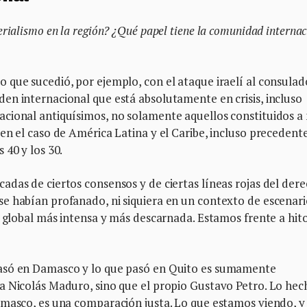
rialismo en la región? ¿Qué papel tiene la comunidad internac
 que sucedió, por ejemplo, con el ataque iraelí al consulad
en internacional que está absolutamente en crisis, incluso
cional antiquísimos, no solamente aquellos constituidos a 
en el caso de América Latina y el Caribe, incluso precedente
 40 y los 30.
das de ciertos consensos y de ciertas líneas rojas del der
e habían profanado, ni siquiera en un contexto de escenari
a global más intensa y más descarnada. Estamos frente a hit
pasó en Damasco y lo que pasó en Quito es sumamente
a Nicolás Maduro, sino que el propio Gustavo Petro. Lo hec
amasco, es una comparación justa. Lo que estamos viendo, 