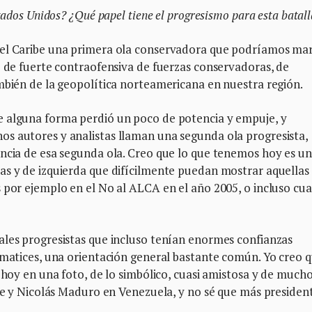
tados Unidos? ¿Qué papel tiene el progresismo para esta batal
 el Caribe una primera ola conservadora que podríamos ma
o de fuerte contraofensiva de fuerzas conservadoras, de
mbién de la geopolítica norteamericana en nuestra región.
e alguna forma perdió un poco de potencia y empuje, y
s autores y analistas llaman una segunda ola progresista,
encia de esa segunda ola. Creo que lo que tenemos hoy es u
as y de izquierda que difícilmente puedan mostrar aquellas
s por ejemplo en el No al ALCA en el año 2005, o incluso cu
ales progresistas que incluso tenían enormes confianzas
 matices, una orientación general bastante común. Yo creo 
r hoy en una foto, de lo simbólico, cuasi amistosa y de much
ile y Nicolás Maduro en Venezuela, y no sé que más presiden