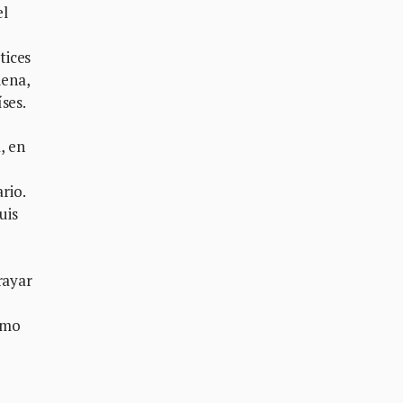
el
tices
iena,
ses.
, en
rio.
uis
rayar
smo