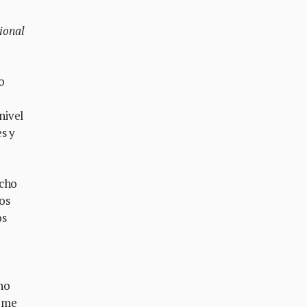
ional
o
nivel
s y
echo
os
os
ho
y me