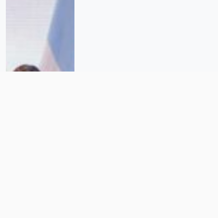
“América Latina no puede bajar la
bandera de la dignidad humana”