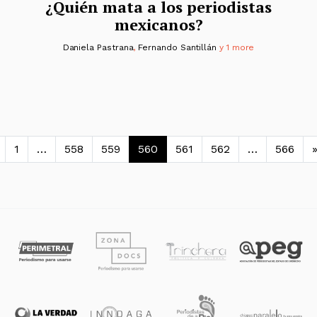
¿Quién mata a los periodistas
mexicanos?
Daniela Pastrana
,
Fernando Santillán
y 1 more
avegación de entradas
1
…
558
559
560
561
562
…
566