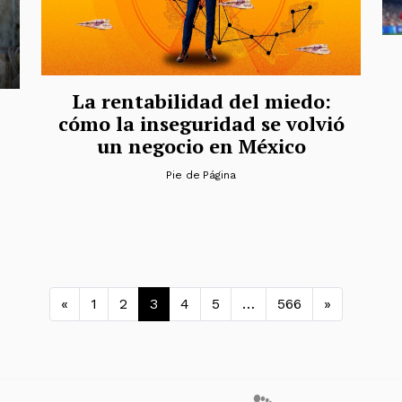
La rentabilidad del miedo:
cómo la inseguridad se volvió
un negocio en México
Pie de Página
Navegación de entradas
«
1
2
3
4
5
…
566
»