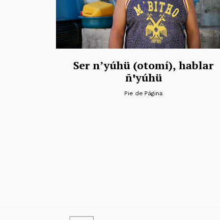
Ser n’yúhü (otomí), hablar
ñꞌyúhü
Pie de Página