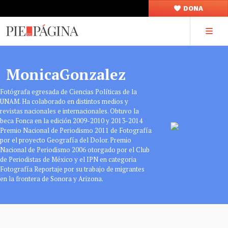
DONA
MonicaGonzalez
Fotógrafa egresada de Ciencias Políticas de la
UNAM. Ha colaborado en distintos medios y
revistas nacionales e internacionales. Obtuvo la
beca Fonca en la edición 2009-2010 y 2013-2014
Premio Nacional de Periodismo 2011 de Fotografía
por el proyecto Geografía del Dolor. Premio
Nacional de Periodismo 2006 otorgado por el Club
de Periodistas de México y el IPN en categoria
Fotografía Reportaje por su trabajo de migrantes
en la frontera de Sonora y Arizona.