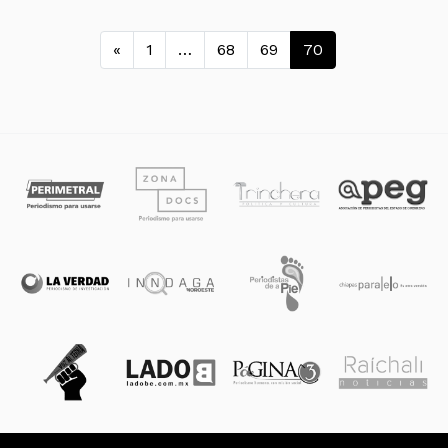
Navegación de entradas
«
1
…
68
69
70