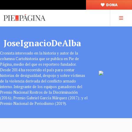
DONA
JoseIgnacioDeAlba
Cronista interesado en la historia y autor de la
columna Cartohistoria que se publica en Pie de
Página, medio del que es reportero fundador.
Desde 2014 ha recorrido el país para contar
historias de desigualdad, despojo y sobre víctimas
de la violencia derivada del conflicto armado
interno. Integrante de los equipos ganadores del
Premio Nacional Rostros de la Discriminación
(2016); Premio Gabriel García Márquez (2017); y el
Premio Nacional de Periodismo (2019).