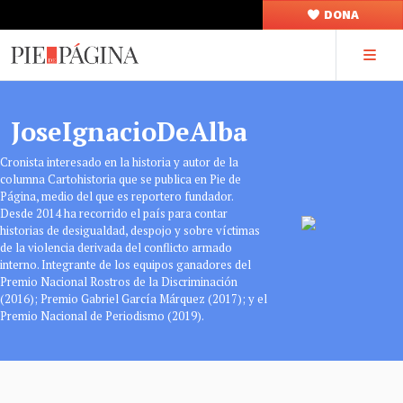
DONA
JoseIgnacioDeAlba
Cronista interesado en la historia y autor de la
columna Cartohistoria que se publica en Pie de
Página, medio del que es reportero fundador.
Desde 2014 ha recorrido el país para contar
historias de desigualdad, despojo y sobre víctimas
de la violencia derivada del conflicto armado
interno. Integrante de los equipos ganadores del
Premio Nacional Rostros de la Discriminación
(2016); Premio Gabriel García Márquez (2017); y el
Premio Nacional de Periodismo (2019).