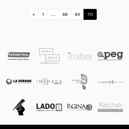
Navegación de entradas
«
1
…
68
69
70