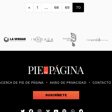
Navegación de entra
«
1
…
68
69
70
ACERCA DE PIE DE PÁGINA
AVISO DE PRIVACIDAD
CONTACTO
SUSCRÍBETE