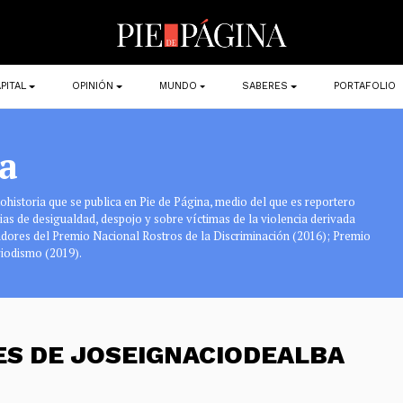
PITAL
OPINIÓN
MUNDO
SABERES
PORTAFOLIO
a
tohistoria que se publica en Pie de Página, medio del que es reportero
ias de desigualdad, despojo y sobre víctimas de la violencia derivada
nadores del Premio Nacional Rostros de la Discriminación (2016); Premio
riodismo (2019).
ES DE JOSEIGNACIODEALBA