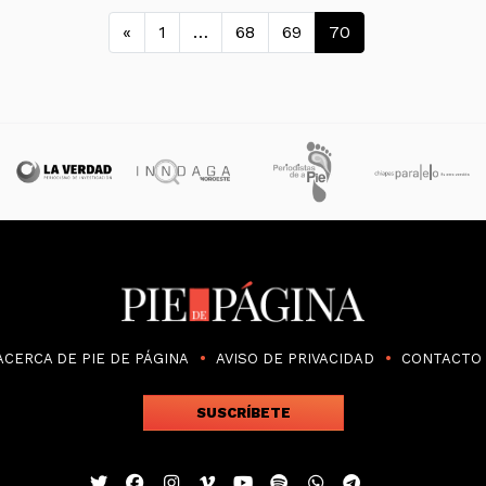
Navegación de entra
«
1
…
68
69
70
ACERCA DE PIE DE PÁGINA
AVISO DE PRIVACIDAD
CONTACTO
SUSCRÍBETE