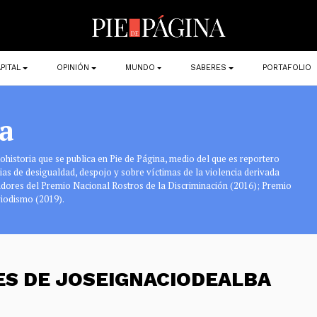
PITAL
OPINIÓN
MUNDO
SABERES
PORTAFOLIO
a
tohistoria que se publica en Pie de Página, medio del que es reportero
ias de desigualdad, despojo y sobre víctimas de la violencia derivada
nadores del Premio Nacional Rostros de la Discriminación (2016); Premio
riodismo (2019).
ES DE JOSEIGNACIODEALBA