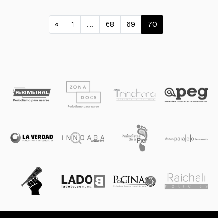
Navegación de entradas
«
1
…
68
69
70