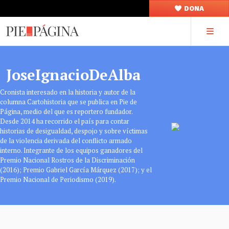
DONA
JoseIgnacioDeAlba
Cronista interesado en la historia y autor de la
columna Cartohistoria que se publica en Pie de
Página, medio del que es reportero fundador.
Desde 2014 ha recorrido el país para contar
historias de desigualdad, despojo y sobre víctimas
de la violencia derivada del conflicto armado
interno. Integrante de los equipos ganadores del
Premio Nacional Rostros de la Discriminación
(2016); Premio Gabriel García Márquez (2017); y el
Premio Nacional de Periodismo (2019).