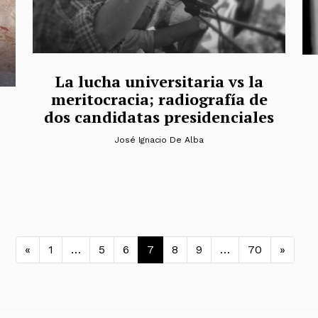
La lucha universitaria vs la
meritocracia; radiografía de
dos candidatas presidenciales
José Ignacio De Alba
Navegación de entradas
«
1
…
5
6
7
8
9
…
70
»