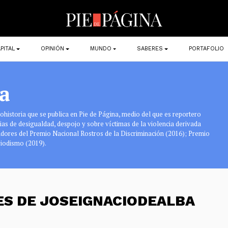
PITAL
OPINIÓN
MUNDO
SABERES
PORTAFOLIO
a
tohistoria que se publica en Pie de Página, medio del que es reportero
ias de desigualdad, despojo y sobre víctimas de la violencia derivada
nadores del Premio Nacional Rostros de la Discriminación (2016); Premio
riodismo (2019).
ES DE JOSEIGNACIODEALBA